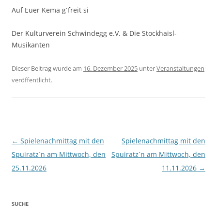
Auf Euer Kema g´freit si
Der Kulturverein Schwindegg e.V. & Die Stockhaisl-
Musikanten
Dieser Beitrag wurde am
16. Dezember 2025
unter
Veranstaltungen
veröffentlicht.
Beitragsnavigation
←
Spielenachmittag mit den
Spielenachmittag mit den
Spuiratz´n am Mittwoch, den
Spuiratz´n am Mittwoch, den
25.11.2026
11.11.2026
→
SUCHE